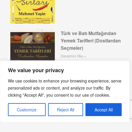
Türk ve Batı Mutfağından
Yemek Tarifleri (Dostlardan
Seçmeler)
Devamını Oku »
We value your privacy
We use cookies to enhance your browsing experience, serve
Makarnanın Kitabı: Anadolu Lezzetlerini
personalized ads or content, and analyze our traffic. By
Makarnayla Buluşturuyor
clicking "Accept All", you consent to our use of cookies.
Devamını Oku »
Customize
Reject All
Accept All
Akdeniz Balık Yemekleri:
Deniz Ürünlerinin Lezzet
Harmanı