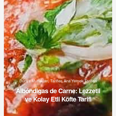
Dünya Mutfakları
,
Tarifler
,
Ana Yemek Tarifleri
Albóndigas de Carne: Lezzetli
ve Kolay Etli Köfte Tarifi