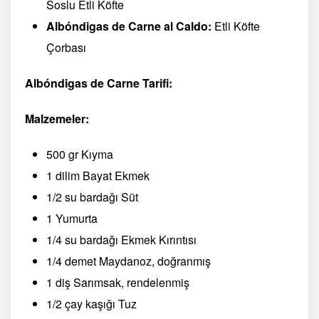
Soslu Etli Köfte
Albóndigas de Carne al Caldo:
Etli Köfte
Çorbası
Albóndigas de Carne Tarifi:
Malzemeler:
500 gr Kıyma
1 dilim Bayat Ekmek
1/2 su bardağı Süt
1 Yumurta
1/4 su bardağı Ekmek Kırıntısı
1/4 demet Maydanoz, doğranmış
1 diş Sarımsak, rendelenmiş
1/2 çay kaşığı Tuz