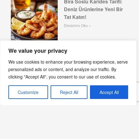
Bira Soslu Karides Tarifi:
Deniz Ürünlerine Yeni Bir
Tat Katın!
Devamını Oku »
We value your privacy
Afyonkarahisar Göce
Köftesi Tarifi: Tescilli
We use cookies to enhance your browsing experience, serve
personalized ads or content, and analyze our traffic. By
Ölçülerle
clicking "Accept All", you consent to our use of cookies.
Devamını Oku »
Customize
Reject All
Accept All
Çiğ Köfte: Güneydoğu’nun
acılı lezzeti
Devamını Oku »