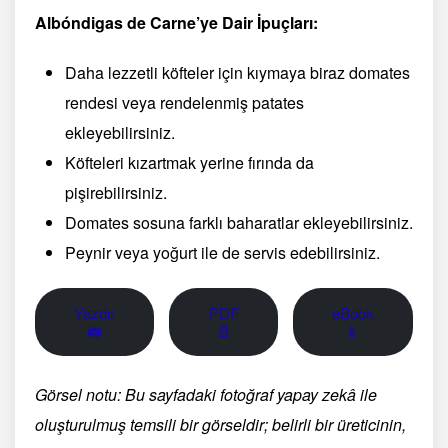
Albóndigas de Carne’ye Dair İpuçları:
Daha lezzetli köfteler için kıymaya biraz domates
rendesi veya rendelenmiş patates
ekleyebilirsiniz.
Köfteleri kızartmak yerine fırında da
pişirebilirsiniz.
Domates sosuna farklı baharatlar ekleyebilirsiniz.
Peynir veya yoğurt ile de servis edebilirsiniz.
Yazdır
PDF
eBook
🖨
📄
📱
Görsel notu: Bu sayfadaki fotoğraf yapay zekâ ile
oluşturulmuş temsili bir görseldir; belirli bir üreticinin,