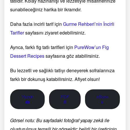
tatlıdır. Kolay hazırlanışı ve lezzetiyle misafirlerinize
sunabileceğiniz harika bir ikramdır.
Daha fazla incirli tarif için
Gurme Rehberi’nin İncirli
Tarifler
sayfasını ziyaret edebilirsiniz.
Ayrıca, farklı fig tatlı tarifleri için
PureWow’un Fig
Dessert Recipes
sayfasına göz atabilirsiniz.
Bu lezzetli ve sağlıklı tatlıyı deneyerek sofralarınıza
farklı bir dokunuş katabilirsiniz. Afiyet olsun!
Yazdır
PDF
eBook
🖨
📄
📱
Görsel notu: Bu sayfadaki fotoğraf yapay zekâ ile
oluşturulmuş temsili bir görseldir; belirli bir üreticinin,