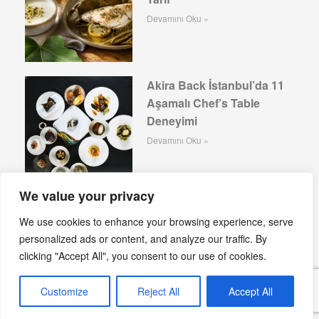
Devamını Oku »
Akira Back İstanbul’da 11
Aşamalı Chef’s Table
Deneyimi
Devamını Oku »
We value your privacy
HuQQabaz’a Göre Yazın
We use cookies to enhance your browsing experience, serve
Yeme İçme Mekânlarını
personalized ads or content, and analyze our traffic. By
Şekillendiren 7 Sosyal
clicking "Accept All", you consent to our use of cookies.
Eğilim
Devamını Oku »
Customize
Reject All
Accept All