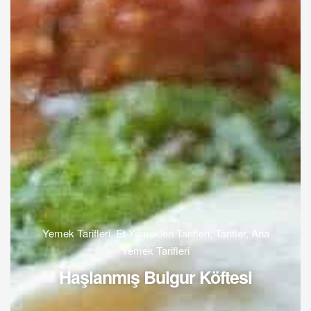
Yemek Tarifleri
,
Et Yemekleri Tarifleri
,
Tarifler
,
Ana
Yemek Tarifleri
Haşlanmış Bulgur Köftesi