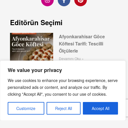
Editörün Seçimi
Afyonkarahisar Göce
Köftesi Tarifi: Tescilli
Ölçülerle
Devamını Oku »
We value your privacy
We use cookies to enhance your browsing experience, serve
Çiğ Köfte: Güneydoğu’nun
personalized ads or content, and analyze our traffic. By
acılı lezzeti
clicking "Accept All", you consent to our use of cookies.
Devamını Oku »
Customize
Reject All
Accept All