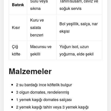
Sulu veya
Tahin/susam, ceviz ve
Batırık
sıkma
soğuk servis
Kuru ve
Bol yeşillik, salça, nar
Kısır
salata
ekşisi
benzeri
Çiğ
Macunsu ve
Yoğun isot, uzun
köfte
şekilli
yoğurma, elde şekil
Malzemeler
2 su bardağı ince köftelik bulgur
3 olgun domates, rendelenmiş
1 yemek kaşığı domates salçası
2 yemek kaşığı tahin veya 3 yemek kaşığı