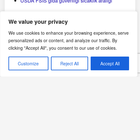
USDA FSIS gıda güvenliği sıcaklık aralığı
Yazdır
PDF
eBook
We value your privacy
🖨
📄
📱
We use cookies to enhance your browsing experience, serve
personalized ads or content, and analyze our traffic. By
Görsel notu: Bu sayfadaki fotoğraf yapay zekâ ile
clicking "Accept All", you consent to our use of cookies.
oluşturulmuş temsili bir görseldir; belirli bir üreticinin,
bölgenin veya tarihsel anın belgesel fotoğrafı değildir.
Customize
Reject All
Accept All
Temmuz 9, 2026