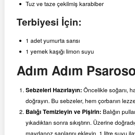
Tuz ve taze çekilmiş karabiber
Terbiyesi İçin:
1 adet yumurta sarısı
1 yemek kaşığı limon suyu
Adım Adım Psarosou
Sebzeleri Hazırlayın:
Öncelikle soğanı, havu
doğrayın. Bu sebzeler, hem çorbanın lezzetin
Balığı Temizleyin ve Pişirin:
Balığın pullar
yıkadıktan sonra sıkıştırın. Üzerine doğradı
maydanoz saplarını ekleyin. 1 litre suyu ila