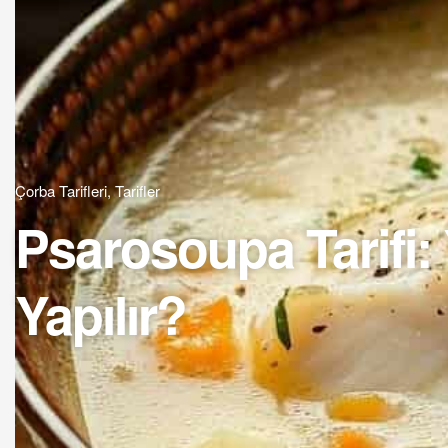
Çorba Tarifleri
,
Tarifler
Psarosoupa Tarifi:
Yapılır?