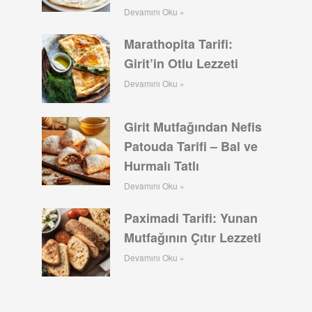
Devamını Oku »
Marathopita Tarifi:
Girit’in Otlu Lezzeti
Devamını Oku »
Girit Mutfağından Nefis
Patouda Tarifi – Bal ve
Hurmalı Tatlı
Devamını Oku »
Paximadi Tarifi: Yunan
Mutfağının Çıtır Lezzeti
Devamını Oku »