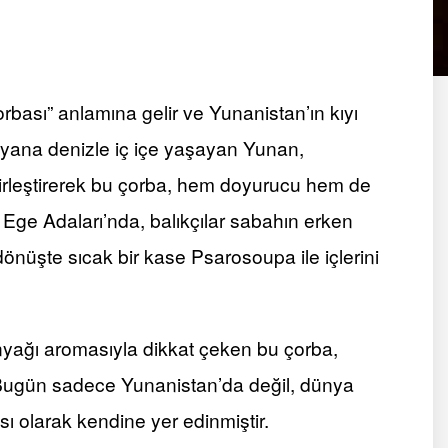
bası” anlamına gelir ve Yunanistan’ın kıyı
 yana denizle iç içe yaşayan Yunan,
k birleştirerek bu çorba, hem doyurucu hem de
le Ege Adaları’nda, balıkçılar sabahın erken
nüşte sıcak bir kase Psarosoupa ile içlerini
nyağı aromasıyla dikkat çeken bu çorba,
r. Bugün sadece Yunanistan’da değil, dünya
sı olarak kendine yer edinmiştir.