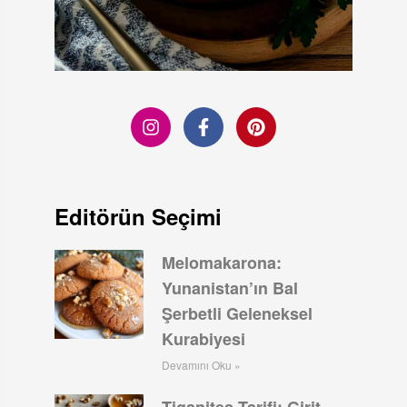
Editörün Seçimi
Melomakarona:
Yunanistan’ın Bal
Şerbetli Geleneksel
Kurabiyesi
Devamını Oku »
Tiganites Tarifi: Girit