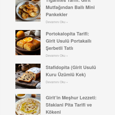
Mutfağından Ballı Mini
Pankekler
Devamını Oku »
Portokalopita Tarifi:
Girit Usulü Portakallı
Şerbetli Tatlı
Devamını Oku »
Stafidopita (Girit Usulü
Kuru Üzümlü Kek)
Devamını Oku »
Girit’in Meşhur Lezzeti:
Sfakiani Pita Tarifi ve
Kökeni