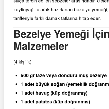
sıkça tercih edilen sebzeler arasındadır. Gele
zeytinyağlı olarak hazırlanan bezelye yemeğ
tarifleriyle farklı damak tatlarına hitap eder.
Bezelye Yemeği İçin
Malzemeler
(4 kişilik)
500 gr taze veya dondurulmuş bezelye
1 adet büyük soğan (yemeklik doğranm
1 adet havuç (küp doğranmış)
1 adet patates (küp doğranmış)