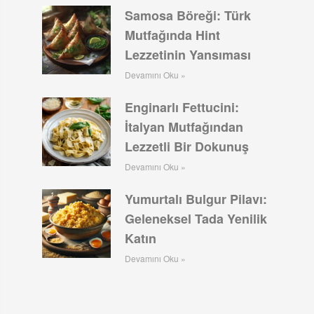
Samosa Böreği: Türk
Mutfağında Hint
Lezzetinin Yansıması
Devamını Oku »
Enginarlı Fettucini:
İtalyan Mutfağından
Lezzetli Bir Dokunuş
Devamını Oku »
Yumurtalı Bulgur Pilavı:
Geleneksel Tada Yenilik
Katın
Devamını Oku »