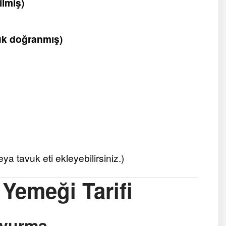
ilmiş)
ük doğranmış)
a tavuk eti ekleyebilirsiniz.)
Yemeği Tarifi
avurma