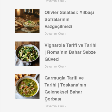
Devamını Oku »
Olivier Salatası: Yılbaşı
Sofralarının
Vazgeçilmezi
Devamını Oku »
Vignarola Tarifi ve Tarihi
| Roma’nın Bahar Sebze
Güveci
Devamını Oku »
Garmugia Tarifi ve
Tarihi | Toskana’nın
Geleneksel Bahar
Çorbası
Devamını Oku »