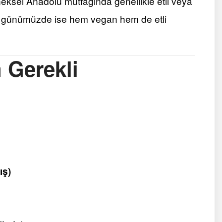
neksel Anadolu mutfağında genellikle etli veya
i, günümüzde ise hem vegan hem de etli
 Gerekli
ış)