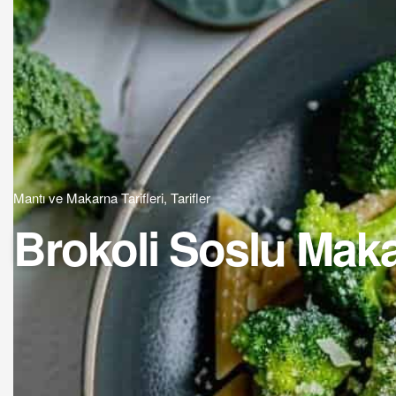
Mantı ve Makarna Tarifleri
,
Tarifler
Brokoli Soslu Makarn