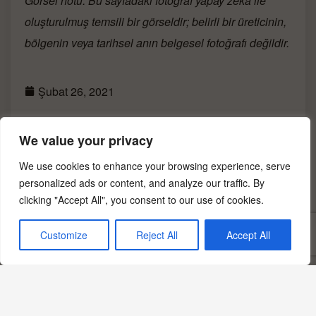
Görsel notu: Bu sayfadaki fotoğraf yapay zekâ ile
oluşturulmuş temsili bir görseldir; belirli bir üreticinin,
bölgenin veya tarihsel anın belgesel fotoğrafı değildir.
Şubat 26, 2021
Vermut Kokteylleri
Süt Ürünleri
We value your privacy
Klasik Kokteyller
Modern Kokteyller
We use cookies to enhance your browsing experience, serve
Cin Kokteylleri
personalized ads or content, and analyze our traffic. By
clicking "Accept All", you consent to our use of cookies.
Customize
Reject All
Accept All