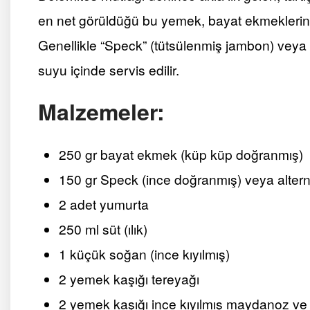
en net görüldüğü bu yemek, bayat ekmeklerin d
Genellikle “Speck” (tütsülenmiş jambon) veya ı
suyu içinde servis edilir.
Malzemeler:
250 gr bayat ekmek (küp küp doğranmış)
150 gr Speck (ince doğranmış) veya altern
2 adet yumurta
250 ml süt (ılık)
1 küçük soğan (ince kıyılmış)
2 yemek kaşığı tereyağı
2 yemek kaşığı ince kıyılmış maydanoz ve