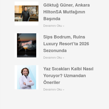
Göktuğ Güner, Ankara
HiltonSA Mutfağının
Başında
Devamını Oku »
Sips Bodrum, Ruins
Luxury Resort’ta 2026
Sezonunda
Devamını Oku »
Yaz Sıcakları Kalbi Nasıl
Yoruyor? Uzmandan
Öneriler
Devamını Oku »