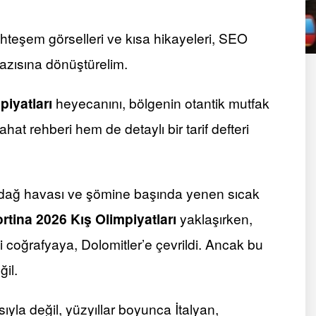
uhteşem görselleri ve kısa hikayeleri, SEO
yazısına dönüştürelim.
piyatları
heyecanını, bölgenin otantik mutfak
hat rehberi hem de detaylı bir tarif defteri
ze dağ havası ve şömine başında yenen sıcak
rtina 2026 Kış Olimpiyatları
yaklaşırken,
i coğrafyaya, Dolomitler’e çevrildi. Ancak bu
il.
yla değil, yüzyıllar boyunca İtalyan,