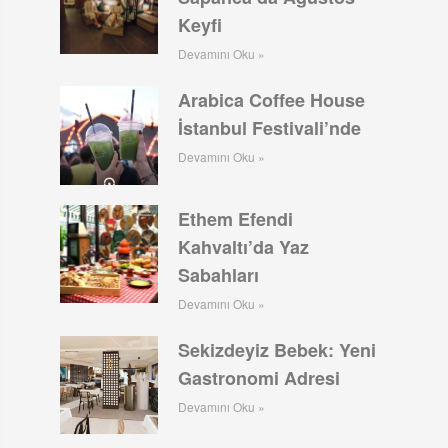
Keyfi
Devamını Oku »
Arabica Coffee House
İstanbul Festivali’nde
Devamını Oku »
Ethem Efendi
Kahvaltı’da Yaz
Sabahları
Devamını Oku »
Sekizdeyiz Bebek: Yeni
Gastronomi Adresi
Devamını Oku »