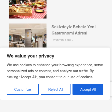
Sekizdeyiz Bebek: Yeni
Gastronomi Adresi
Devamını Oku »
We value your privacy
We use cookies to enhance your browsing experience, serve
Göktuğ Güner, Ankara
personalized ads or content, and analyze our traffic. By
HiltonSA Mutfağının
clicking "Accept All", you consent to our use of cookies.
Başında
Devamını Oku »
Customize
Reject All
Accept All