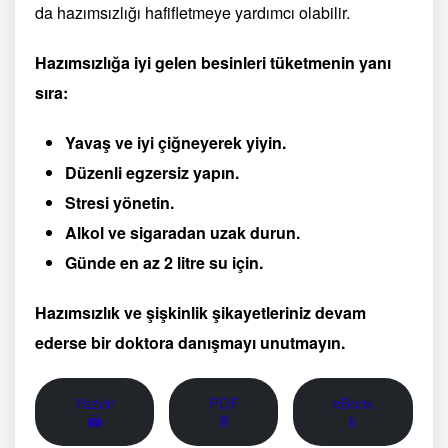
da hazımsızlığı hafifletmeye yardımcı olabilir.
Hazımsızlığa iyi gelen besinleri tüketmenin yanı
sıra:
Yavaş ve iyi çiğneyerek yiyin.
Düzenli egzersiz yapın.
Stresi yönetin.
Alkol ve sigaradan uzak durun.
Günde en az 2 litre su için.
Hazımsızlık ve şişkinlik şikayetleriniz devam
ederse bir doktora danışmayı unutmayın.
Yazdır
PDF
eBook
🖨
📄
📱