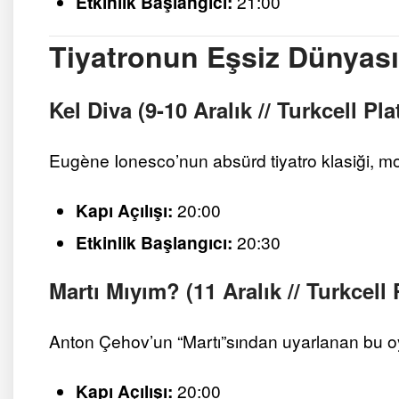
Etkinlik Başlangıcı:
21:00
Tiyatronun Eşsiz Dünyas
Kel Diva (9-10 Aralık // Turkcell P
Eugène Ionesco’nun absürd tiyatro klasiği, mo
Kapı Açılışı:
20:00
Etkinlik Başlangıcı:
20:30
Martı Mıyım? (11 Aralık // Turkcell
Anton Çehov’un “Martı”sından uyarlanan bu o
Kapı Açılışı:
20:00