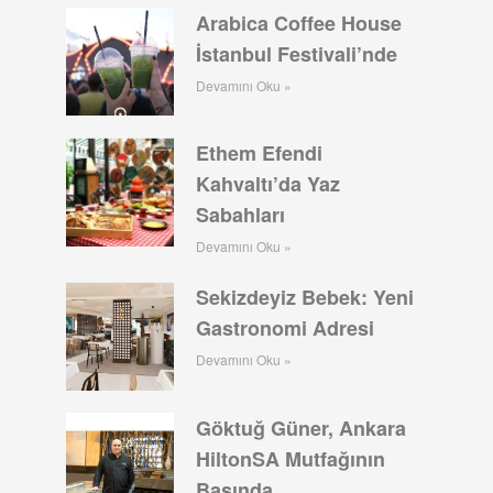
Arabica Coffee House
İstanbul Festivali’nde
Devamını Oku »
Ethem Efendi
Kahvaltı’da Yaz
Sabahları
Devamını Oku »
Sekizdeyiz Bebek: Yeni
Gastronomi Adresi
Devamını Oku »
Göktuğ Güner, Ankara
HiltonSA Mutfağının
Başında