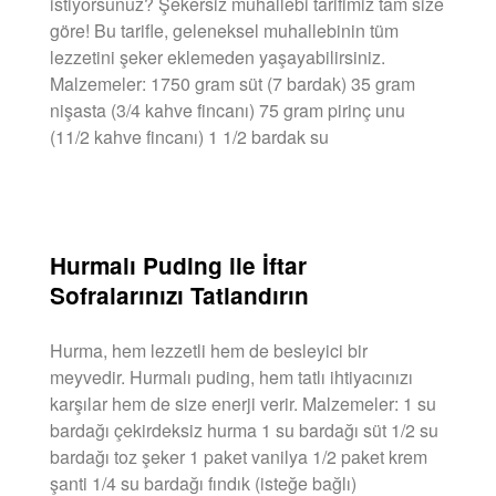
istiyorsunuz? Şekersiz muhallebi tarifimiz tam size
göre! Bu tarifle, geleneksel muhallebinin tüm
lezzetini şeker eklemeden yaşayabilirsiniz.
Malzemeler: 1750 gram süt (7 bardak) 35 gram
nişasta (3/4 kahve fincanı) 75 gram pirinç unu
(11/2 kahve fincanı) 1 1/2 bardak su
DEVAMINI OKU »
Hurmalı Puding ile İftar
Sofralarınızı Tatlandırın
Hurma, hem lezzetli hem de besleyici bir
meyvedir. Hurmalı puding, hem tatlı ihtiyacınızı
karşılar hem de size enerji verir. Malzemeler: 1 su
bardağı çekirdeksiz hurma 1 su bardağı süt 1/2 su
bardağı toz şeker 1 paket vanilya 1/2 paket krem
şanti 1/4 su bardağı fındık (isteğe bağlı)