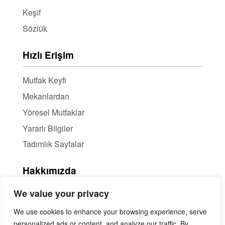
Nostaljik Lezzetler:
Geleneksel Türk mutfağının
Keşif
vazgeçilmezleri: Sütlaç, muhallebi, kazandibi,
Sözlük
tavuk göğsü, keşkül gibi sizi nostaljik bir
yolculuğa çıkaracak sütlü tatlı tarifleri keşfedin.
Hızlı Erişim
Modern Dokunuşlar:
Fırında sütlaç, magnolia,
trileçe, sufle gibi günümüzün popüler sütlü tatlı
Mutfak Keyfi
tarifleriyle sofralarınıza yenilik katın. Kategorimiz,
klasik lezzetleri modern dokunuşlarla farklı bir
Mekanlardan
deneyime dönüştürüyor.
Yöresel Mutfaklar
Meyve Bahçeniz:
Çilekli sütlaç, muzlu
Yararlı Bilgiler
muhallebi, vişneli crumble gibi mevsim
Tadımlık Sayfalar
meyveleriyle zenginleştirilmiş, hem sağlıklı hem
de lezzetli sütlü tatlılar hazırlayın.
Hakkımızda
Diyet Dostu Seçenekler:
Şekersiz ve az yağlı
malzemelerle hazırlanan hafif ve sağlıklı sütlü
We value your privacy
Hakkımızda
tatlı tarifleri sayesinde formunuzu korurken tatlı
Haber Bülteni / RSS
We use cookies to enhance your browsing experience, serve
krizlerinizi de yenebilirsiniz.
personalized ads or content, and analyze our traffic. By