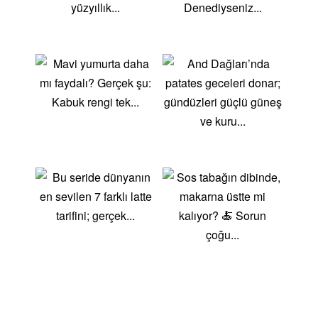
Lezzet ve Beslenme:
Süt sayesinde zengin
besin değerlerine sahip sütlü tatlılar, damakları
şımartan bir tat sunar. Aynı zamanda kalsiyum,
protein ve vitamin açısından da zengindirler.
Kolay ve Pratik Hazırlanış:
Genellikle yapımı
kolay ve pratik tatlılardır. Çoğu tarifimizde az
malzeme kullanılır ve pişirme süresi kısadır. Siz
de kolayca enfes sütlü tatlılar hazırlayabilirsiniz.
Her Damağa Uygun Seçenekler:
Klasik sütlacı
mı tercih edersiniz yoksa daha modern yorumlara
mı yönelirsiniz? Fırında sütlaç, magnolia, trileçe
ya da sufle gibi farklı tarifleri deneyerek zevkinize
uygun seçimi yapabilirsiniz.
Göz Alıcı Sunumlarla