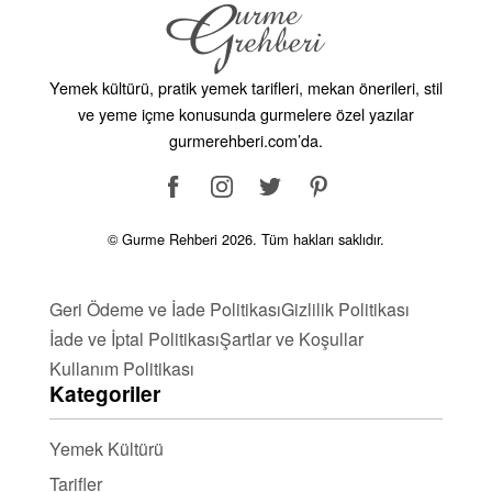
Büyüleyin
Sütlü tatlılar sadece lezzetiyle değil sunumuyla da
Yemek kültürü, pratik yemek tarifleri, mekan önerileri, stil
sofralara renk katar. Dilerseniz meyvelerle, fındıklarla
ve yeme içme konusunda gurmelere özel yazılar
veya soslarla süsleyerek daha iştah açıcı bir hale
gurmerehberi.com’da.
getirebilirsiniz. Misafirlerinizi etkilemek için
yaratıcılığınızı kullanın!
Sütlü Tatlılar
© Gurme Rehberi 2026. Tüm hakları saklıdır.
Kategorisinde Neler
Geri Ödeme ve İade Politikası
Gizlilik Politikası
Var?
İade ve İptal Politikası
Şartlar ve Koşullar
Kullanım Politikası
Kategoriler
Sütlü Tatlılar Kategorimiz, geniş seçenekleriyle
aradığınızı mutlaka sunar:
Yemek Kültürü
Tarifler