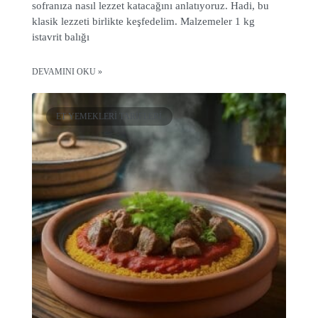
sofranıza nasıl lezzet katacağını anlatıyoruz. Hadi, bu
klasik lezzeti birlikte keşfedelim. Malzemeler 1 kg
istavrit balığı
DEVAMINI OKU »
ET YEMEKLERI TARIFLERI