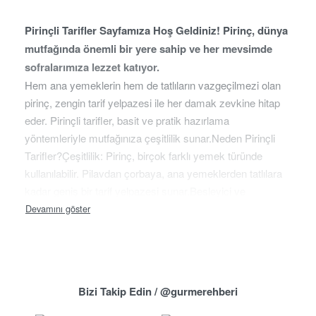
Pirinçli Tarifler Sayfamıza Hoş Geldiniz! Pirinç, dünya
mutfağında önemli bir yere sahip ve her mevsimde
sofralarımıza lezzet katıyor.
Hem ana yemeklerin hem de tatlıların vazgeçilmezi olan
pirinç, zengin tarif yelpazesi ile her damak zevkine hitap
eder. Pirinçli tarifler, basit ve pratik hazırlama
yöntemleriyle mutfağınıza çeşitlilik sunar.Neden Pirinçli
Tarifler?Çeşitlilik: Pirinç, birçok farklı yemek türünde
kullanılabilir. Pilavdan çorbaya, ana yemeklerden tatlılara
kadar geniş bir tarif yelpazesi sunar.Besleyici ve
Doyurucu: Pirinç, iyi bir karbonhidrat kaynağıdır ve uzun
süre tok kalmanıza yardımcı olur. Özellikle enerji ihtiyacı
duyulan yoğun günlerde ideal bir tercihtir.Pratik ve Hızlı:
Pirinçli tarifler, genellikle hızlı ve kolay bir şekilde
hazırlanabilir. Yoğun tempolu günlerde pratik bir çözüm
Bizi Takip Edin / @gurmerehberi
sunar.Klasik ve Modern: Hem geleneksel tariflerle hem de
modern mutfak trendleriyle uyumlu olan pirinç, her türlü