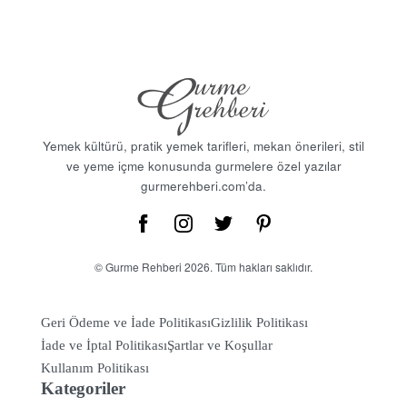
tarçın veya fındık ile servis edilebilir ve hafif bir tatlı
alternatifi sunar.Yaratıcılığınızı Konuşturun! !Pirinçli tarifler,
mutfakta yaratıcılığınızı konuşturmak için mükemmel bir
fırsat sunar. Farklı pişirme tekniklerini deneyebilir, çeşitli
malzemelerle zenginleştirebilir ve kişisel dokunuşlarınızı
tariflerinize ekleyebilirsiniz. Pirincin sunduğu geniş tarif
Yemek kültürü, pratik yemek tarifleri, mekan önerileri, stil
yelpazesi ile sofralarınıza farklı lezzetler katabilirsiniz.
ve yeme içme konusunda gurmelere özel yazılar
Afiyet olsun! Pirinçli tarifler hakkında daha fazla bilgi ve
gurmerehberi.com’da.
yaratıcı öneriler için sayfamızı keşfetmeye devam edebilir,
bu çok yönlü malzemenin sunduğu lezzetleri
deneyimleyebilirsiniz.
© Gurme Rehberi 2026. Tüm hakları saklıdır.
Geri Ödeme ve İade Politikası
Gizlilik Politikası
İade ve İptal Politikası
Şartlar ve Koşullar
Kullanım Politikası
Kategoriler