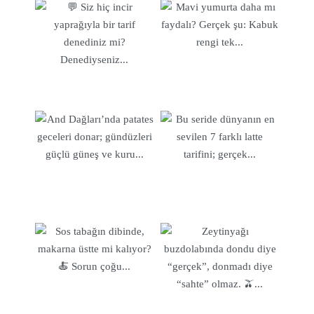
sofra için uygun bir malzemedir. Klasik pilav tariflerinden
yaratıcı risotto tariflerine kadar geniş bir yelpazede
kullanabilirsiniz.Popüler Pirinçli TariflerSade Pilav: Türk
mutfağının klasiklerinden biri olan sade pilav, et ve sebze
yemeklerinin yanına mükemmel bir eşlikçidir. Hafif
tereyağı ve pilavlık pirinçle hazırlanan sade pilav, her
yemeğe uyum sağlar.Pilav Üstü Kuzu Tandır: Kuzu tandır,
uzun süre pişirilmiş etin, aromatik bir pilav üzerinde servis
edildiği zengin bir yemektir. Özellikle özel günlerde
sofralarınızı şenlendirecek bir seçenektir.Risotto: İtalyan
mutfağının ünlü risotto tarifleri, kremalı yapısı ve zengin
tatlarıyla bilinir. Sebzeler, deniz ürünleri veya etle
hazırlanan risottolar, sofistike bir yemek deneyimi
sunar.Pirinçli Dolma: Dolma tariflerinde pirinç, kıyma,
baharatlar ve sebzelerle bir araya gelir. Özellikle biber,
kabak ve patlıcan gibi sebzelerle yapılan dolmalar, lezzetli
bir ana yemek seçeneğidir.Sütlaç: Geleneksel bir tatlı olan
sütlaç, pirinç, süt ve şekerle yapılan bir tatlıdır. Üzerine