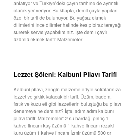
anlatıyor ve Türkiye’deki çayın tarihine de ayrıntılı
olarak yer veriyor. Bu kitapta, demli çayla yapılan
özel bir tarif de bulunuyor. Bu yağsız ekmek
dilimlerini ince dilimler halinde kesip biraz tereyağı
sürerek servis yapabilirsiniz. İşte demli çaylı
üzümlü ekmek tarifi: Malzemeler:
DEVAMINI OKU »
Lezzet Şöleni: Kalbuni Pilavı Tarifi
Kalbuni pilavı, zengin malzemeleriyle sofralarınıza
lezzet ve şıklık katacak bir tarif. Üzüm, badem,
fıstık ve kuzu eti gibi lezzetlerin buluştuğu bu pilavı
denemeye ne dersiniz? İşte, adım adım kalbuni
pilavı tarifi: Malzemeler: 2 su bardağı pirinç 1
kahve fincanı kuş üzümü 1 kahve fincanı rezaki
kuru üzüm 1 kahve fincanı İzmir üzümü 500 gr