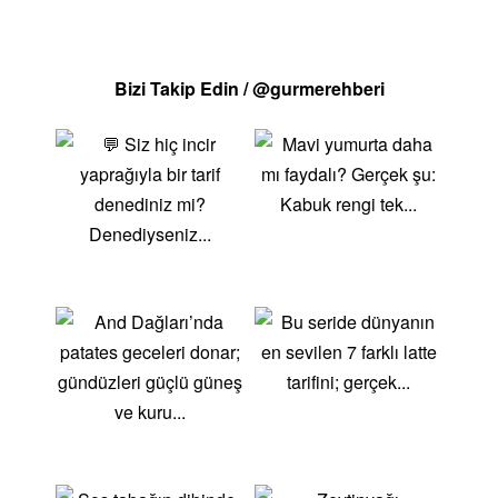
yoğun aromasıyla öne çıkar. Kuru üzümlü tarifler
sayfamızda, kuru üzümün farklı şekillerde
kullanılabileceği çeşitli tarifler sunuyoruz. Bu tarifler,
Bizi Takip Edin / @gurmerehberi
hem kolay hazırlanabilir olmaları hem de lezzetli
sonuçlar vermeleri nedeniyle, günlük hayatınızda
sıkça tercih edebileceğiniz seçeneklerdir.Kuru
Üzümlü TatlılarKuru üzümlü kek, kuru üzümlü
kurabiye, kuru üzümlü puding gibi tatlı tarifleri ile
misafirlerinize veya ailenize unutulmaz lezzetler
sunabilirsiniz. Kuru üzümün doğal tatlılığı ve yoğun
aroması, bu tatlıların her birine benzersiz bir lezzet
katar. Örneğin, kuru üzümlü kek yaparken kuru
üzümleri sıcak suda bekletip kullanarak daha
yumuşak bir doku yakalayabilirsiniz. Aynı şekilde,
kuru üzümlü kurabiye yaparken tarçın ve ceviz
eklemek, tatlıya ekstra bir lezzet katacaktır. Bu tatlı
tarifleri, sadece lezzetli olmalarıyla kalmayıp aynı