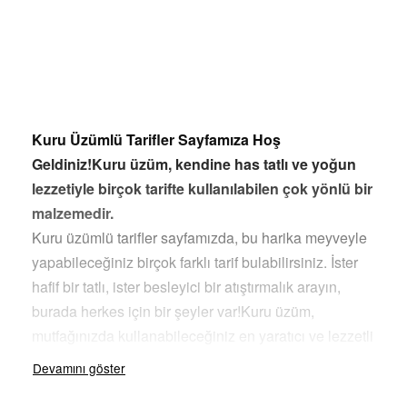
Kuru Üzümlü Tarifler Sayfamıza Hoş
Geldiniz!Kuru üzüm, kendine has tatlı ve yoğun
lezzetiyle birçok tarifte kullanılabilen çok yönlü bir
malzemedir.
Kuru üzümlü tarifler sayfamızda, bu harika meyveyle
yapabileceğiniz birçok farklı tarif bulabilirsiniz. İster
hafif bir tatlı, ister besleyici bir atıştırmalık arayın,
burada herkes için bir şeyler var!Kuru üzüm,
mutfağınızda kullanabileceğiniz en yaratıcı ve lezzetli
malzemelerden biridir. Hem tatlı hem de tuzlu
tariflerde kullanılabilen kuru üzüm, doğal tatlılığı ve