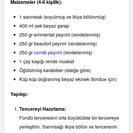
Malzemeler (4-6 kişilik):
1 sarımsak (soyulmuş ve ikiye bölünmüş)
400 ml sek beyaz şarap
250 gr emmental peyniri (rendelenmiş)
250 gr beaufort peyniri (rendelenmiş)
250 gr
comté peyniri
(rendelenmiş)
1 çay kaşığı rende muskat
Öğütülmüş karabiber (isteğe göre)
Küp küp doğranmış beyaz ekmek (fondue için)
Yapılışı:
Tencereyi Hazırlama:
Fondü tenceresini orta büyüklükte bir tencereye
yerleştirin. Sarımsağı ikiye bölün ve tencerenin