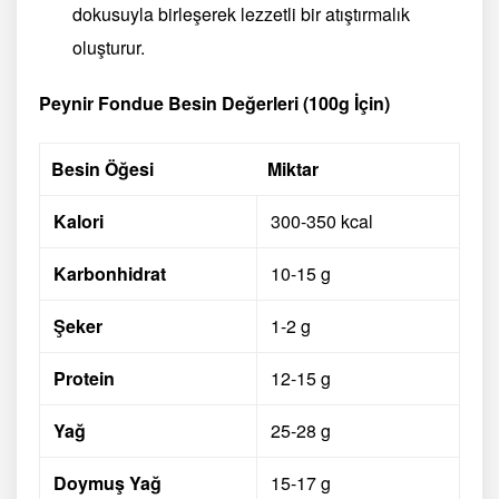
dokusuyla birleşerek lezzetli bir atıştırmalık
oluşturur.
Peynir Fondue Besin Değerleri (100g İçin)
Besin Öğesi
Miktar
Kalori
300-350 kcal
Karbonhidrat
10-15 g
Şeker
1-2 g
Protein
12-15 g
Yağ
25-28 g
Doymuş Yağ
15-17 g