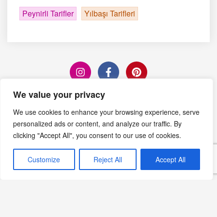
Peynirli Tarifler
Yılbaşı Tarifleri
We value your privacy
Editörün Seçimi
We use cookies to enhance your browsing experience, serve
personalized ads or content, and analyze our traffic. By
Victory Collins Kokteyli:
clicking "Accept All", you consent to our use of cookies.
Zaferin Lezzeti
Customize
Reject All
Accept All
Devamını Oku »
Spongata Emiliana Tarifi: