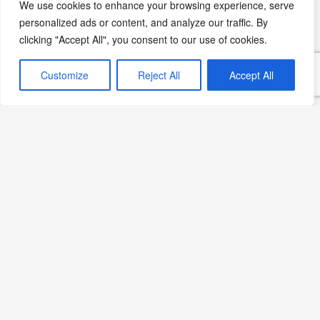
We use cookies to enhance your browsing experience, serve
oluşturulmuş temsili bir görseldir; belirli bir üreticinin,
personalized ads or content, and analyze our traffic. By
bölgenin veya tarihsel anın belgesel fotoğrafı değildir.
clicking "Accept All", you consent to our use of cookies.
Customize
Reject All
Accept All
Haziran 11, 2024
Lahanalı Tarifler
Sağlıklı Beslenme
C Vitamini
Editörün Seçimi