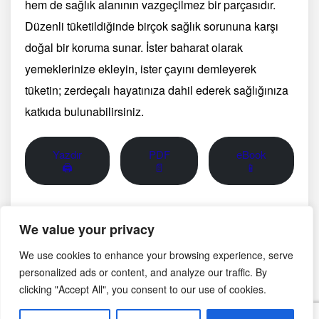
hem de sağlık alanının vazgeçilmez bir parçasıdır.
Düzenli tüketildiğinde birçok sağlık sorununa karşı
doğal bir koruma sunar. İster baharat olarak
yemeklerinize ekleyin, ister çayını demleyerek
tüketin; zerdeçalı hayatınıza dahil ederek sağlığınıza
katkıda bulunabilirsiniz.
Yazdır
PDF
eBook
🖨
📄
📱
Görsel notu: Bu sayfadaki fotoğraf yapay zekâ ile
We value your privacy
oluşturulmuş temsili bir görseldir; belirli bir üreticinin,
bölgenin veya tarihsel anın belgesel fotoğrafı değildir.
We use cookies to enhance your browsing experience, serve
personalized ads or content, and analyze our traffic. By
clicking "Accept All", you consent to our use of cookies.
Aralık 3, 2024