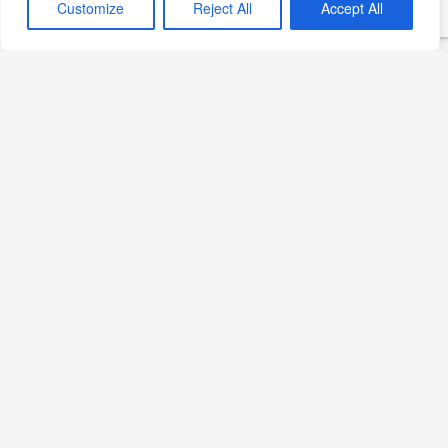
Customize
Reject All
Accept All
Editörün Seçimi
Kahve Dünyası’ndan İzmir
Karşıyaka’ya Yeni Adres
Devamını Oku »
Elite World Grand
Sapanca’da Ağustos Keyfi