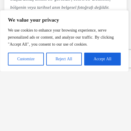
bölgenin veya tarihsel anın belgesel fotoğrafı değildir.
We value your privacy
Haziran 17, 2024
We use cookies to enhance your browsing experience, serve
personalized ads or content, and analyze our traffic. By clicking
Kirazlı Tarifler
Çay Tarifleri
"Accept All", you consent to our use of cookies.
Customize
Reject All
Accept All
Editörün Seçimi
Sağlıklı Beslenmenin Gizli
Tehlikesi: Tarım İlaçları
Devamını Oku »