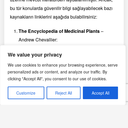
bu tür konularda güvenilir bilgi sağlayabilecek bazı
kaynakların linklerini aşağıda bulabilirsiniz:
The Encyclopedia of Medicinal Plants
–
Andrew Chevallier:
Kitap Detayları:
Amazon – The Encyclopedia
We value your privacy
of Medicinal Plants
Herbal Medicine: Biomolecular and Clinical
We use cookies to enhance your browsing experience, serve
personalized ads or content, and analyze our traffic. By
Aspects
– Iris F. F. Benzie, Sissi Wachtel-Galor:
clicking "Accept All", you consent to our use of cookies.
Kitap Detayları:
NCBI – Herbal Medicine:
Biomolecular and Clinical Aspects
Customize
Reject All
Accept All
Bilimsel Araştırmalar ve Makaleler
:
Örneğin, PubMed üzerinde solucan otu
üzerine yapılmış çeşitli araştırmalar
bulunabilir:
PubMed – Tanacetum vulgare