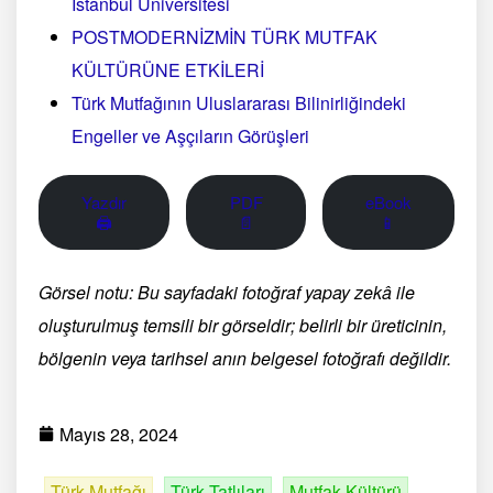
İstanbul Üniversitesi
POSTMODERNİZMİN TÜRK MUTFAK
KÜLTÜRÜNE ETKİLERİ
Türk Mutfağının Uluslararası Bilinirliğindeki
Engeller ve Aşçıların Görüşleri
Yazdır
PDF
eBook
🖨
📄
📱
Görsel notu: Bu sayfadaki fotoğraf yapay zekâ ile
oluşturulmuş temsili bir görseldir; belirli bir üreticinin,
bölgenin veya tarihsel anın belgesel fotoğrafı değildir.
Mayıs 28, 2024
Türk Mutfağı
Türk Tatlıları
Mutfak Kültürü