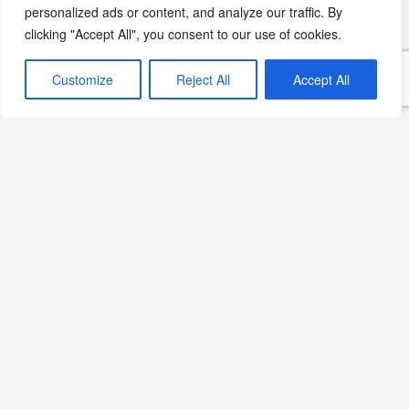
personalized ads or content, and analyze our traffic. By
clicking "Accept All", you consent to our use of cookies.
Kebap Kültürü: Ateşin ve
Customize
Reject All
Accept All
Lezzetin Buluştuğu Mutfak
Sanatı
Devamını Oku »
İngiliz ve Balkan Mutfakları:
Mutfak araç-gereçleri
Devamını Oku »
Adana: Kebap Ötesi Bir