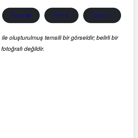
Yazdır 🖨
PDF 📄
eBook 📱
 oluşturulmuş temsili bir görseldir; belirli bir
fotoğrafı değildir.