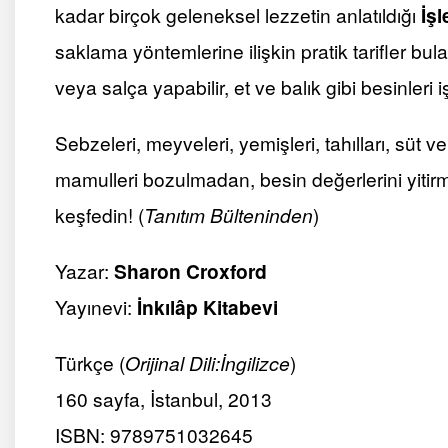
kadar birçok geleneksel lezzetin anlatıldığı
İş
saklama yöntemlerine ilişkin pratik tarifler bula
veya salça yapabilir, et ve balık gibi besinleri 
Sebzeleri, meyveleri, yemişleri, tahılları, süt ve
mamulleri bozulmadan, besin değerlerini yitir
keşfedin! (
Tanıtım Bülteninden
)
Yazar:
Sharon Croxford
Yayınevi:
İnkılâp Kitabevi
Türkçe (
Orijinal Dili:İngilizce
)
160 sayfa, İstanbul, 2013
ISBN: 9789751032645