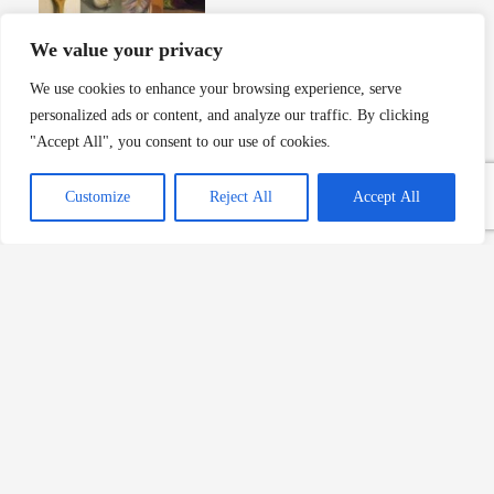
We value your privacy
Makarnanın Kitabı: Anadolu Lezzetlerini Makarnayla
Buluşturuyor
We use cookies to enhance your browsing experience, serve
Devamını Oku »
personalized ads or content, and analyze our traffic. By clicking
"Accept All", you consent to our use of cookies.
Geleneksel Türk Mutfağından Seçmeler Kitabı Tanıtımı
Devamını Oku »
Customize
Reject All
Accept All
Turşu: Ata usulü 60 geleneksel
tarif
Devamını Oku »
Akdeniz Balık Yemekleri: Deniz
Ürünlerinin Lezzet Harmanı
Devamını Oku »