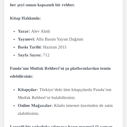
her şeyi sunan kapsamlı bir rehber.
Kitap Hakkında:
Yazar:
Alev Alatlı
Yayınevi:
Alfa Basım Yayım Dağıtım
Baskı Tarihi:
Haziran 2011
Sayfa Sayısı:
712
Funda’nın Mutfak Rehberi’ni şu platformlardan temin
edebilirsiniz:
Kitapçılar:
Türkiye’deki tüm kitapçılarda Funda’nın
Mutfak Rehberi’ni bulabilirsiniz.
Online Mağazalar:
Kitabı internet üzerinden de satın
alabilirsiniz.
Lezzetli bir yolculuğa çıkmaya hazır mısınız? O zaman