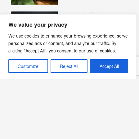
Akira Back İstanbul’da 11
Aşamalı Chef’s Table
We value your privacy
Deneyimi
We use cookies to enhance your browsing experience, serve
Devamını Oku »
personalized ads or content, and analyze our traffic. By
clicking "Accept All", you consent to our use of cookies.
Customize
Reject All
Accept All
HuQQabaz’a Göre Yazın
Yeme İçme Mekânlarını
Şekillendiren 7 Sosyal
Eğilim
Devamını Oku »
Yaz Sofraları İçin Peynirli
ve Dengeli Tabak Önerileri
Devamını Oku »