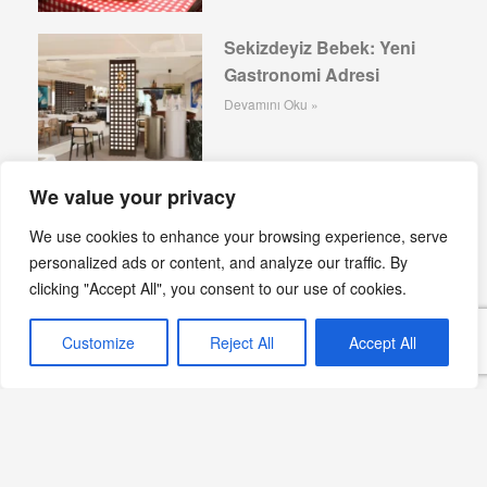
Sekizdeyiz Bebek: Yeni
Gastronomi Adresi
Devamını Oku »
We value your privacy
Göktuğ Güner, Ankara
We use cookies to enhance your browsing experience, serve
HiltonSA Mutfağının
personalized ads or content, and analyze our traffic. By
Başında
clicking "Accept All", you consent to our use of cookies.
Devamını Oku »
Customize
Reject All
Accept All
Sips Bodrum, Ruins
Luxury Resort’ta 2026
Sezonunda