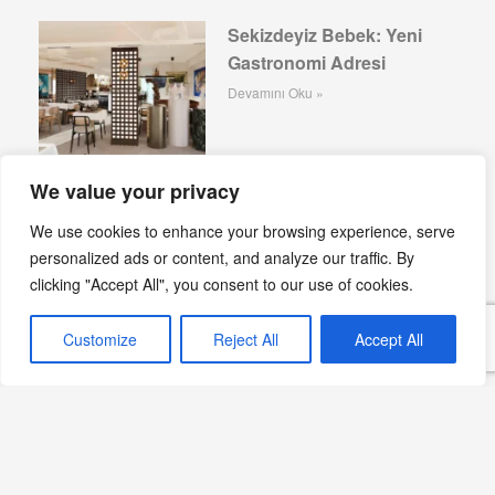
Sekizdeyiz Bebek: Yeni
Gastronomi Adresi
Devamını Oku »
We value your privacy
Göktuğ Güner, Ankara
We use cookies to enhance your browsing experience, serve
HiltonSA Mutfağının
personalized ads or content, and analyze our traffic. By
Başında
clicking "Accept All", you consent to our use of cookies.
Devamını Oku »
Customize
Reject All
Accept All
Sips Bodrum, Ruins
Luxury Resort’ta 2026
Sezonunda