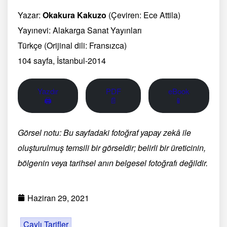
Yazar:
Okakura Kakuzo
(Çeviren: Ece Attila)
Yayınevi: Alakarga Sanat Yayınları
Türkçe (Orijinal dili: Fransızca)
104 sayfa, İstanbul-2014
Yazdır
PDF
eBook
🖨
📄
📱
Görsel notu: Bu sayfadaki fotoğraf yapay zekâ ile
oluşturulmuş temsili bir görseldir; belirli bir üreticinin,
bölgenin veya tarihsel anın belgesel fotoğrafı değildir.
Haziran 29, 2021
Çaylı Tarifler