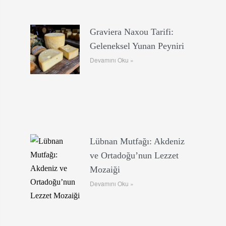
Graviera Naxou Tarifi:
Geleneksel Yunan Peyniri
Devamını Oku »
Lübnan Mutfağı: Akdeniz
ve Ortadoğu’nun Lezzet
Mozaiği
Devamını Oku »