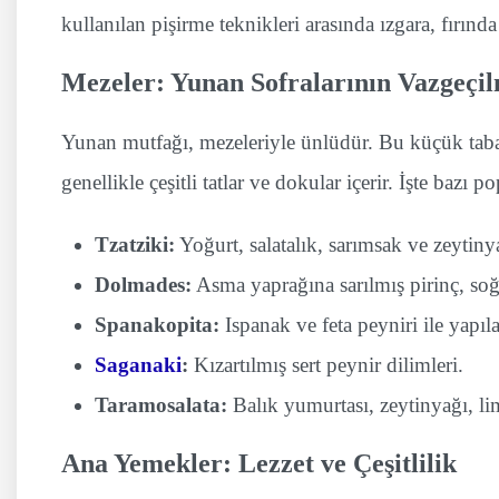
kullanılan pişirme teknikleri arasında ızgara, fırın
Mezeler: Yunan Sofralarının Vazgeçi
Yunan mutfağı, mezeleriyle ünlüdür. Bu küçük tabak
genellikle çeşitli tatlar ve dokular içerir. İşte bazı 
Tzatziki:
Yoğurt, salatalık, sarımsak ve zeytinyağ
Dolmades:
Asma yaprağına sarılmış pirinç, soğ
Spanakopita:
Ispanak ve feta peyniri ile yapıl
Saganaki
:
Kızartılmış sert peynir dilimleri.
Taramosalata:
Balık yumurtası, zeytinyağı, li
Ana Yemekler: Lezzet ve Çeşitlilik