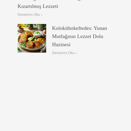
Kızartılmış Lezzeti
Devamını Oku »
Kolokithokeftedes: Yunan
Mutfağının Lezzet Dolu
Hazinesi
Devamını Oku »