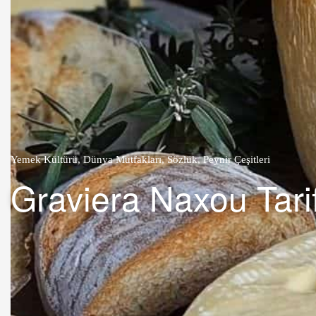
Yemek Kültürü
,
Dünya Mutfakları
,
Sözlük
,
Peynir Çeşitleri
Graviera Naxou Tari