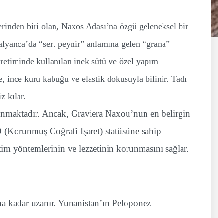
rinden biri olan, Naxos Adası’na özgü geleneksel bir
talyanca’da “sert peynir” anlamına gelen “grana”
üretiminde kullanılan inek sütü ve özel yapım
e, ince kuru kabuğu ve elastik dokusuyla bilinir. Tadı
z kılar.
lunmaktadır. Ancak, Graviera Naxou’nun en belirgin
O (Korunmuş Coğrafi İşaret) statüsüne sahip
im yöntemlerinin ve lezzetinin korunmasını sağlar.
na kadar uzanır. Yunanistan’ın Peloponez