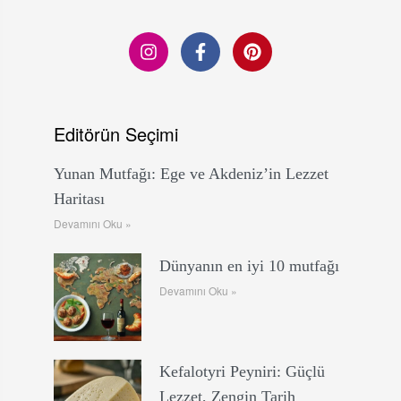
Editörün Seçimi
Yunan Mutfağı: Ege ve Akdeniz’in Lezzet
Haritası
Devamını Oku »
Dünyanın en iyi 10 mutfağı
Devamını Oku »
Kefalotyri Peyniri: Güçlü
Lezzet, Zengin Tarih