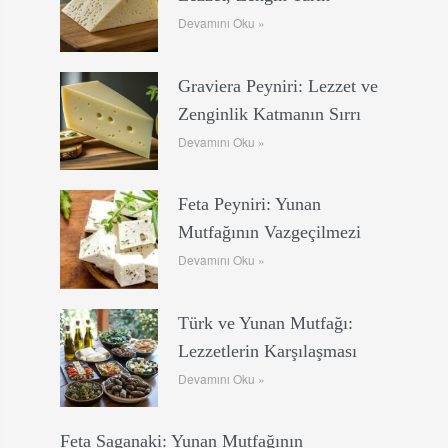
Devamını Oku »
Graviera Peyniri: Lezzet ve
Zenginlik Katmanın Sırrı
Devamını Oku »
Feta Peyniri: Yunan
Mutfağının Vazgeçilmezi
Devamını Oku »
Türk ve Yunan Mutfağı:
Lezzetlerin Karşılaşması
Devamını Oku »
Feta Saganaki: Yunan Mutfağının