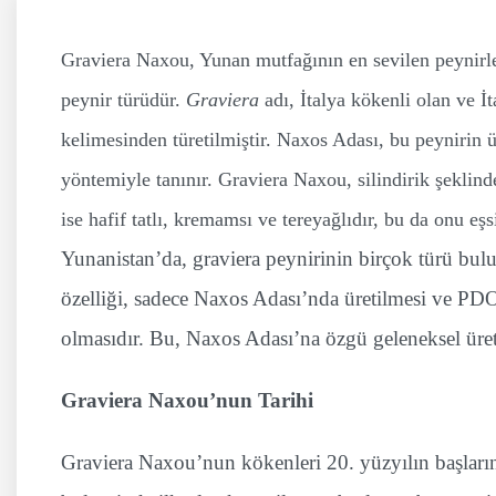
Graviera Naxou, Yunan mutfağının en sevilen peynirle
peynir türüdür.
Graviera
adı, İtalya kökenli olan ve İ
kelimesinden türetilmiştir. Naxos Adası, bu peynirin 
yöntemiyle tanınır. Graviera Naxou, silindirik şeklind
ise hafif tatlı, kremamsı ve tereyağlıdır, bu da onu eşsi
Yunanistan’da, graviera peynirinin birçok türü bu
özelliği, sadece Naxos Adası’nda üretilmesi ve PD
olmasıdır. Bu, Naxos Adası’na özgü geleneksel üret
Graviera Naxou’nun Tarihi
Graviera Naxou’nun kökenleri 20. yüzyılın başları