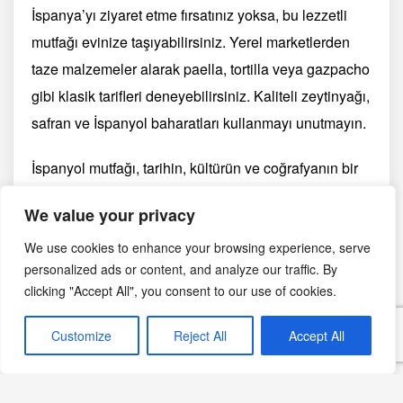
İspanya’yı ziyaret etme fırsatınız yoksa, bu lezzetli
mutfağı evinize taşıyabilirsiniz. Yerel marketlerden
taze malzemeler alarak paella, tortilla veya gazpacho
gibi klasik tarifleri deneyebilirsiniz. Kaliteli zeytinyağı,
safran ve İspanyol baharatları kullanmayı unutmayın.
İspanyol mutfağı, tarihin, kültürün ve coğrafyanın bir
yansımasıdır. Taze malzemeler, zengin baharatlar ve
We value your privacy
sosyal yemek kültürüyle İspanyol yemekleri, her
damak tadına hitap eder. İster İspanya’yı ziyaret edin
We use cookies to enhance your browsing experience, serve
personalized ads or content, and analyze our traffic. By
ister evde bu mutfağı deneyimleyin, İspanyol
clicking "Accept All", you consent to our use of cookies.
lezzetleri sizi eşsiz bir yolculuğa çıkaracaktır.
Buen
provecho! (Afiyet olsun!)
Customize
Reject All
Accept All
Yazdır
PDF
eBook
🖨
📄
📱