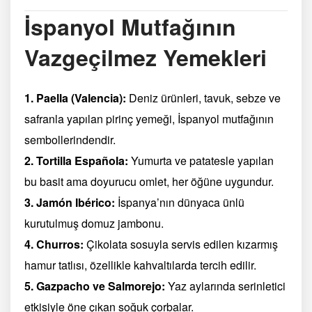
İspanyol Mutfağının
Vazgeçilmez Yemekleri
1. Paella (Valencia):
Deniz ürünleri, tavuk, sebze ve
safranla yapılan pirinç yemeği, İspanyol mutfağının
sembollerindendir.
2. Tortilla Española:
Yumurta ve patatesle yapılan
bu basit ama doyurucu omlet, her öğüne uygundur.
3. Jamón Ibérico:
İspanya’nın dünyaca ünlü
kurutulmuş domuz jambonu.
4. Churros:
Çikolata sosuyla servis edilen kızarmış
hamur tatlısı, özellikle kahvaltılarda tercih edilir.
5. Gazpacho ve Salmorejo:
Yaz aylarında serinletici
etkisiyle öne çıkan soğuk çorbalar.