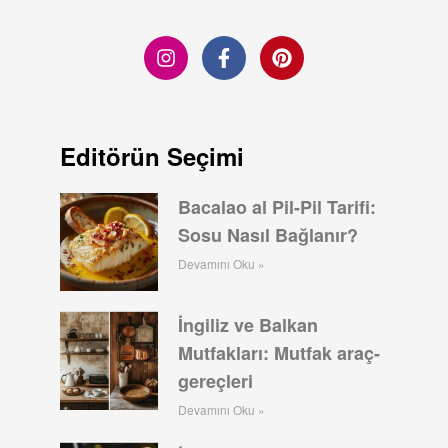
Editörün Seçimi
Bacalao al Pil-Pil Tarifi:
Sosu Nasıl Bağlanır?
Devamını Oku »
İngiliz ve Balkan
Mutfakları: Mutfak araç-
gereçleri
Devamını Oku »