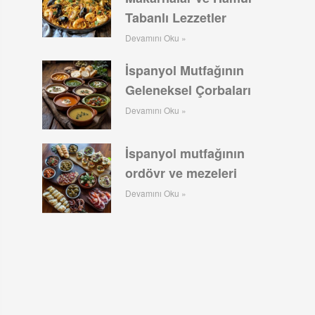
Tabanlı Lezzetler
Devamını Oku »
İspanyol Mutfağının
Geleneksel Çorbaları
Devamını Oku »
İspanyol mutfağının
ordövr ve mezeleri
Devamını Oku »