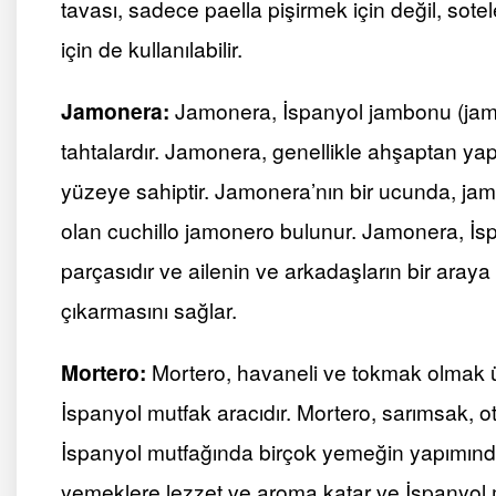
tavası, sadece paella pişirmek için değil, sote
için de kullanılabilir.
Jamonera:
Jamonera, İspanyol jambonu (jamón
tahtalardır. Jamonera, genellikle ahşaptan yapıl
yüzeye sahiptir. Jamonera’nın bir ucunda, jam
olan cuchillo jamonero bulunur. Jamonera, İs
parçasıdır ve ailenin ve arkadaşların bir araya 
çıkarmasını sağlar.
Mortero:
Mortero, havaneli ve tokmak olmak ü
İspanyol mutfak aracıdır. Mortero, sarımsak, otl
İspanyol mutfağında birçok yemeğin yapımında 
yemeklere lezzet ve aroma katar ve İspanyol m