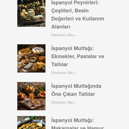
İspanyol Peynirleri:
Çeşitleri, Besin
Değerleri ve Kullanım
Alanları
Devamını Oku »
İspanyol Mutfağı:
Ekmekler, Pastalar ve
Tatlılar
Devamını Oku »
İspanyol Mutfağında
Öne Çıkan Tatlılar
Devamını Oku »
İspanyol Mutfağı:
Makarnalar ve Hamur