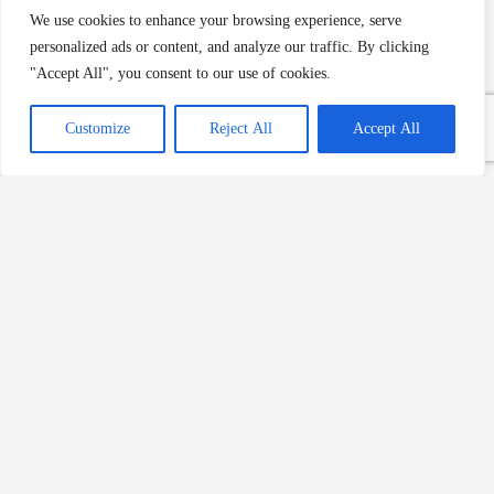
İstanbul’un 100 Lezzeti: Bir
We use cookies to enhance your browsing experience, serve
Lezzet Turu Rehberi
personalized ads or content, and analyze our traffic. By clicking
Devamını Oku »
"Accept All", you consent to our use of cookies.
Customize
Reject All
Accept All
Evliya Çelebi
Seyahatnamesi’nde Yemek
Kültürü
Devamını Oku »
Yer sofrasından masaya:
Osmanlı’da alafranga sofra
düzeni
Devamını Oku »