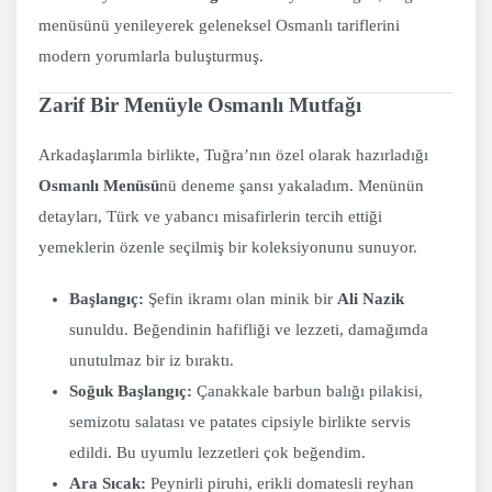
menüsünü yenileyerek geleneksel Osmanlı tariflerini
modern yorumlarla buluşturmuş.
Zarif Bir Menüyle Osmanlı Mutfağı
Arkadaşlarımla birlikte, Tuğra’nın özel olarak hazırladığı
Osmanlı Menüsü
nü deneme şansı yakaladım. Menünün
detayları, Türk ve yabancı misafirlerin tercih ettiği
yemeklerin özenle seçilmiş bir koleksiyonunu sunuyor.
Başlangıç:
Şefin ikramı olan minik bir
Ali Nazik
sunuldu. Beğendinin hafifliği ve lezzeti, damağımda
unutulmaz bir iz bıraktı.
Soğuk Başlangıç:
Çanakkale barbun balığı pilakisi,
semizotu salatası ve patates cipsiyle birlikte servis
edildi. Bu uyumlu lezzetleri çok beğendim.
Ara Sıcak:
Peynirli piruhi, erikli domatesli reyhan