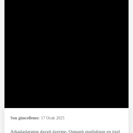
Son güncelleme:
17 Ocak 2025
Arkadaşlarımın daveti üzerine, Osmanlı mutfağının en özel