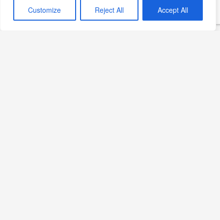
Customize
Reject All
Accept All
Görsel notu: Bu sayfadaki fotoğraf yapay zekâ ile
oluşturulmuş temsili bir görseldir; belirli bir üreticinin,
bölgenin veya tarihsel anın belgesel fotoğrafı değildir.
Ocak 18, 2025
Tava Tarifleri
Sakatat Tarifleri
Editörün Seçimi