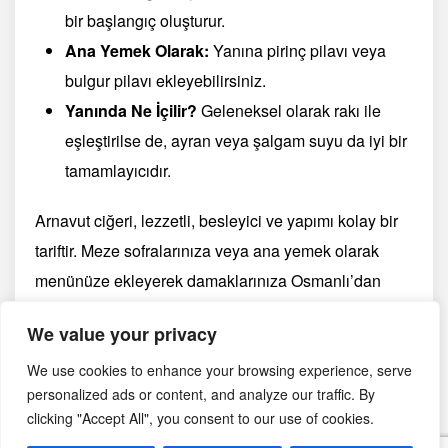
bir başlangıç oluşturur.
Ana Yemek Olarak:
Yanına pirinç pilavı veya
bulgur pilavı ekleyebilirsiniz.
Yanında Ne İçilir?
Geleneksel olarak rakı ile
eşleştirilse de, ayran veya şalgam suyu da iyi bir
tamamlayıcıdır.
Arnavut ciğeri, lezzetli, besleyici ve yapımı kolay bir
tariftir. Meze sofralarınıza veya ana yemek olarak
menünüze ekleyerek damaklarınıza Osmanlı’dan
miras kalan bu eşsiz tadı taşıyabilirsiniz.
We value your privacy
Afiyet olsun!
😋
We use cookies to enhance your browsing experience, serve
personalized ads or content, and analyze our traffic. By
clicking "Accept All", you consent to our use of cookies.
Yazdır
PDF
eBook
🖨
📄
📱