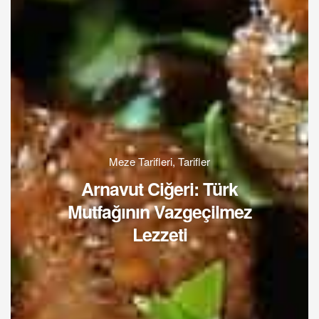
Meze Tarifleri
,
Tarifler
Arnavut Ciğeri: Türk
Mutfağının Vazgeçilmez
Lezzeti