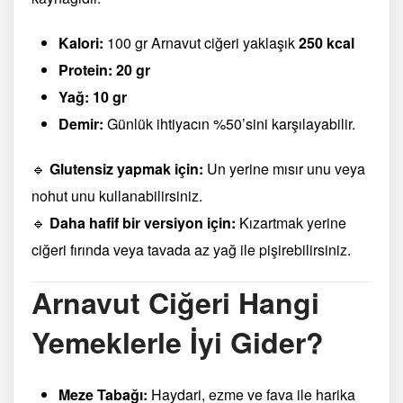
Kalori:
100 gr Arnavut ciğeri yaklaşık
250 kcal
Protein:
20 gr
Yağ:
10 gr
Demir:
Günlük ihtiyacın %50’sini karşılayabilir.
🔹
Glutensiz yapmak için:
Un yerine mısır unu veya
nohut unu kullanabilirsiniz.
🔹
Daha hafif bir versiyon için:
Kızartmak yerine
ciğeri fırında veya tavada az yağ ile pişirebilirsiniz.
Arnavut Ciğeri Hangi
Yemeklerle İyi Gider?
Meze Tabağı:
Haydari, ezme ve fava ile harika