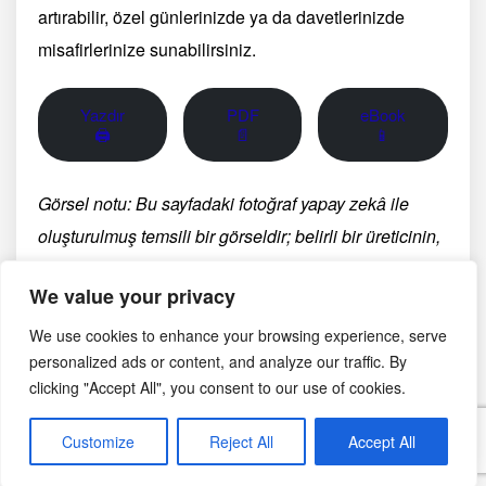
artırabilir, özel günlerinizde ya da davetlerinizde
misafirlerinize sunabilirsiniz.
Yazdır
PDF
eBook
🖨
📄
📱
Görsel notu: Bu sayfadaki fotoğraf yapay zekâ ile
oluşturulmuş temsili bir görseldir; belirli bir üreticinin,
bölgenin veya tarihsel anın belgesel fotoğrafı değildir.
We value your privacy
We use cookies to enhance your browsing experience, serve
Eylül 14, 2024
personalized ads or content, and analyze our traffic. By
clicking "Accept All", you consent to our use of cookies.
İtalyan Mutfağı
İtalyan Tatlıları
Customize
Reject All
Accept All