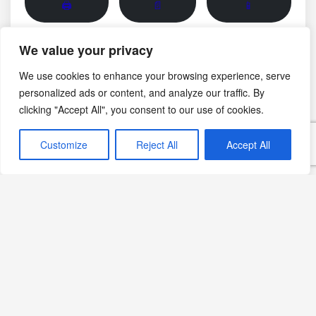
🖨
📄
📱
We value your privacy
Görsel notu: Bu sayfadaki fotoğraf yapay zekâ ile
oluşturulmuş temsili bir görseldir; belirli bir üreticinin,
We use cookies to enhance your browsing experience, serve
bölgenin veya tarihsel anın belgesel fotoğrafı değildir.
personalized ads or content, and analyze our traffic. By
clicking "Accept All", you consent to our use of cookies.
Mayıs 29, 2024
Customize
Reject All
Accept All
İspanyol Mutfağı
Bademli Tarifler
İspanyol Tatlıları
Yılbaşı Tarifleri