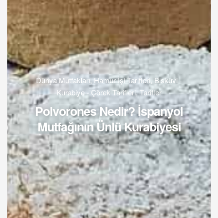
Dünya Mutfakları
,
Hamur İşi Tarifleri
,
Bisküvi -
Kurabiye - Çörek Tarifleri
,
Tarifler
Polvorones Nedir? İspanyol
Mutfağının Ünlü Kurabiyesi