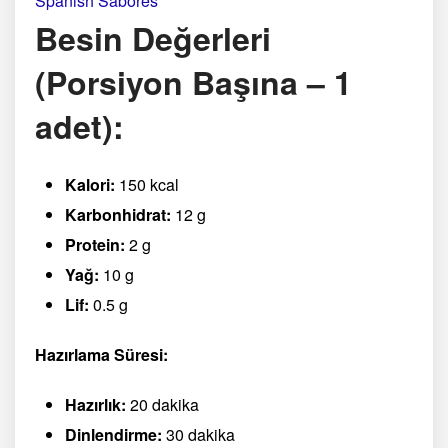
Spanish Sabores
Besin Değerleri
(Porsiyon Başına – 1
adet):
Kalori:
150 kcal
Karbonhidrat:
12 g
Protein:
2 g
Yağ:
10 g
Lif:
0.5 g
Hazırlama Süresi:
Hazırlık:
20 dakika
Dinlendirme:
30 dakika