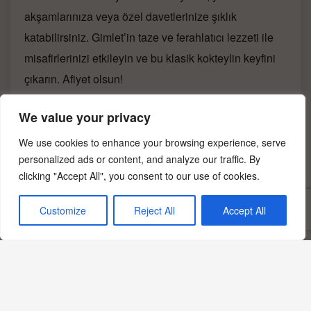
akşamlarınıza veya özel davetlerinize şıklık
katabilirsiniz. Gimlet’in taze ve ferahlatıcı lezzeti ile
misafirlerinizi etkileyin ve bu klasik kokteylin keyfini
çıkarın. Afiyet olsun!
We value your privacy
Yazdır
PDF
eBook
🖨
📄
📱
We use cookies to enhance your browsing experience, serve
personalized ads or content, and analyze our traffic. By
clicking "Accept All", you consent to our use of cookies.
Görsel notu: Bu sayfadaki fotoğraf yapay zekâ ile
oluşturulmuş temsili bir görseldir; belirli bir üreticinin,
Customize
Reject All
Accept All
bölgenin veya tarihsel anın belgesel fotoğrafı değildir.
Haziran 16, 2024
Klasik Kokteyller
Kosta Rika Mutfağı