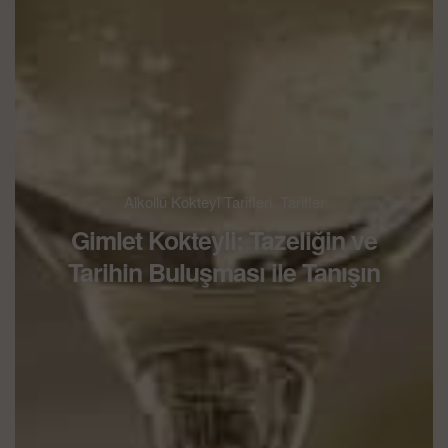
Alkollü Kokteyl Tarifleri
,
Tarifler
Gimlet Kokteyli: Tazeliğin ve
Tarihin Buluşması ile Tanışın