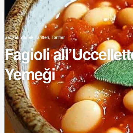
Sebzeli Yemek Tarifleri
,
Tarifler
Fagioli all’Uccellet
Yemeği