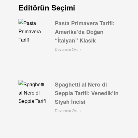
Editörün Seçimi
Pasta Primavera Tarifi:
Amerika’da Doğan
“İtalyan” Klasik
Devamını Oku »
Spaghetti al Nero di
Seppia Tarifi: Venedik’in
Siyah İncisi
Devamını Oku »