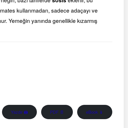
 domates kullanmadan, sadece adaçayı ve
nur. Yemeğin yanında genellikle kızarmış
Yazdır 🖨
PDF 📄
eBook 📱