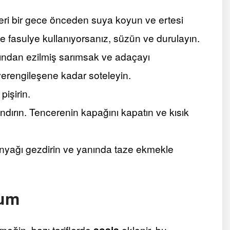
leri bir gece önceden suya koyun ve ertesi
fasulye kullanıyorsanız, süzün ve durulayın.
rdından ezilmiş sarımsak ve adaçayı
verengileşene kadar soteleyin.
işirin.
andırın. Tencerenin kapağını kapatın ve kısık
tinyağı gezdirin ve yanında taze ekmekle
num
neğin, bazı tariflerde
sosis
eklenir, bu