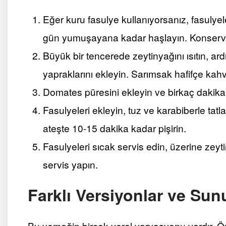
Eğer kuru fasulye kullanıyorsanız, fasulye
gün yumuşayana kadar haşlayın. Konserve 
Büyük bir tencerede zeytinyağını ısıtın, a
yapraklarını ekleyin. Sarımsak hafifçe kah
Domates püresini ekleyin ve birkaç dakika p
Fasulyeleri ekleyin, tuz ve karabiberle tatl
ateşte 10-15 dakika kadar pişirin.
Fasulyeleri sıcak servis edin, üzerine zey
servis yapın.
Farklı Versiyonlar ve Su
Bu yemeğin birçok yerel varyasyonu vardır. Ör