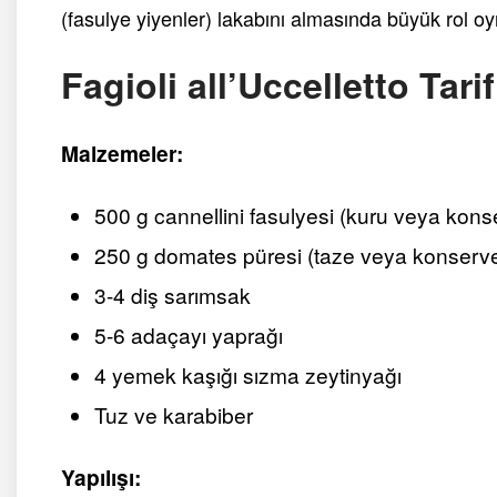
(fasulye yiyenler) lakabını almasında büyük rol oyn
Fagioli all’Uccelletto Tarif
Malzemeler:
500 g cannellini fasulyesi (kuru veya kons
250 g domates püresi (taze veya konserv
3-4 diş sarımsak
5-6 adaçayı yaprağı
4 yemek kaşığı sızma zeytinyağı
Tuz ve karabiber
Yapılışı: