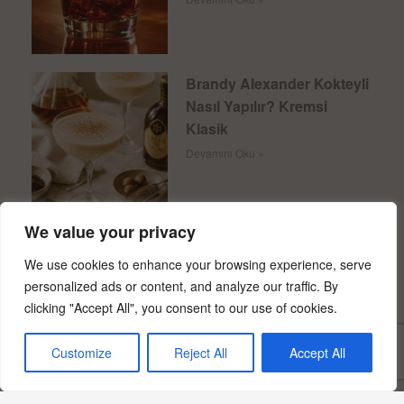
Brandy Alexander Kokteyli
Nasıl Yapılır? Kremsi
Klasik
Devamını Oku »
We value your privacy
Manhattan Kokteyli Tarifi:
60-30 ml Klasik Ölçü
We use cookies to enhance your browsing experience, serve
personalized ads or content, and analyze our traffic. By
Devamını Oku »
clicking "Accept All", you consent to our use of cookies.
Customize
Reject All
Accept All
Dirty Martini Tarifi: Zeytin