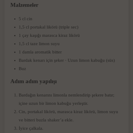
Malzemeler
5 cl cin
1,5 cl portakal likörü (triple sec)
1 çay kaşığı marasca kiraz likörü
1,5 cl taze limon suyu
1 damla aromatik bitter
Bardak kenarı için şeker · Uzun limon kabuğu (süs)
Buz
Adım adım yapılışı
Bardağın kenarını limonla nemlendirip şekere batır;
içine uzun bir limon kabuğu yerleştir.
Cin, portakal likörü, marasca kiraz likörü, limon suyu
ve bitteri buzla shaker’a ekle.
İyice çalkala.