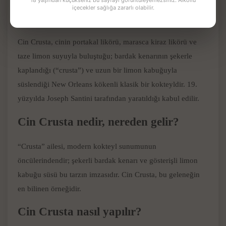
içecekler sağlığa zararlı olabilir.
Son güncelleme:
31 Mayıs 2026
Cin Crusta, cinin portakal likörü, marasca kiraz likörü ve
taze limon suyuyla buluştuğu; bardak kenarının şekerle
kaplandığı (“crusta”) ve uzun bir limon kabuğuyla
süslendiği New Orleans kökenli klasik bir kokteyldir. 19.
yüzyılda Joseph Santini tarafından yaratıldığı kabul edilir.
Cin Crusta nedir, nereden gelir?
“Crusta” ailesi, modern kokteyl sunumunun
öncülerindendir; şekerli bardak kenarı ve gösterişli limon
kabuğu süsü bu tarzın imzasıdır. Cin Crusta, bu geleneğin
en bilinen örneğidir.
Cin Crusta nasıl yapılır?