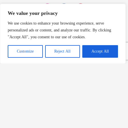
We value your privacy
We use cookies to enhance your browsing experience, serve
Editörün Seçimi
personalized ads or content, and analyze our traffic. By clicking
"Accept All", you consent to our use of cookies.
Erik: Sağlıklı ve Lezzetli Bir
Meyve
Customize
Reject All
Accept All
Devamını Oku »
Zeytinyağı: Sağlığınıza ve Lezzetine Katkılar
Devamını Oku »
Kabak Nedir: Çeşitleri, Besin
Değeri ve Yetiştiriciliği
Devamını Oku »