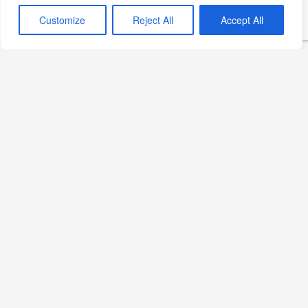
Customize
Reject All
Accept All
Ethem Efendi Kahvaltı’da
Yaz Sabahları
Devamını Oku »
Sekizdeyiz Bebek: Yeni
Gastronomi Adresi
Devamını Oku »