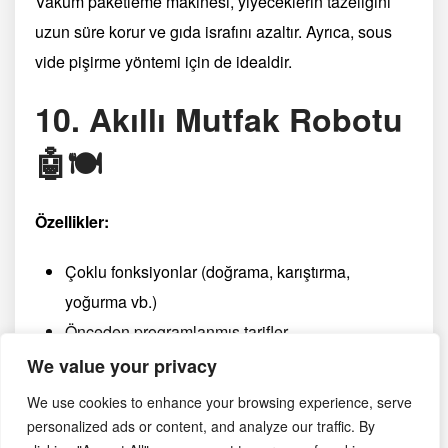
Vakum paketleme makinesi, yiyeceklerin tazeliğini
uzun süre korur ve gıda israfını azaltır. Ayrıca, sous
vide pişirme yöntemi için de idealdir.
10. Akıllı Mutfak Robotu
🤖🍽️
Özellikler:
Çoklu fonksiyonlar (doğrama, karıştırma,
yoğurma vb.)
Önceden programlanmış tarifler
Kolay temizlenebilir
We value your privacy
We use cookies to enhance your browsing experience, serve
Faydaları:
İkizler burcu, teknolojiye olan ilgisi ile
personalized ads or content, and analyze our traffic. By
bilinir. Akıllı mutfak robotu, yemek hazırlama sürecini