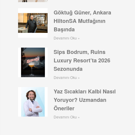
Göktuğ Güner, Ankara
HiltonSA Mutfağının
Başında
Devamını Oku »
Sips Bodrum, Ruins
Luxury Resort’ta 2026
Sezonunda
Devamını Oku »
Yaz Sıcakları Kalbi Nasıl
Yoruyor? Uzmandan
Öneriler
Devamını Oku »