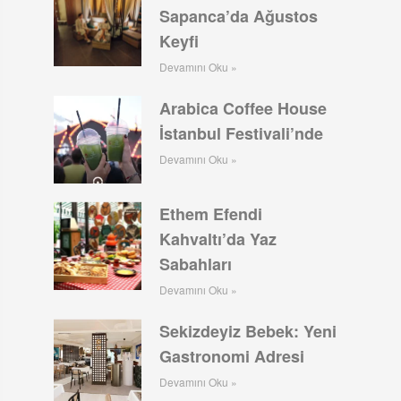
Sapanca’da Ağustos
Keyfi
Devamını Oku »
Arabica Coffee House
İstanbul Festivali’nde
Devamını Oku »
Ethem Efendi
Kahvaltı’da Yaz
Sabahları
Devamını Oku »
Sekizdeyiz Bebek: Yeni
Gastronomi Adresi
Devamını Oku »