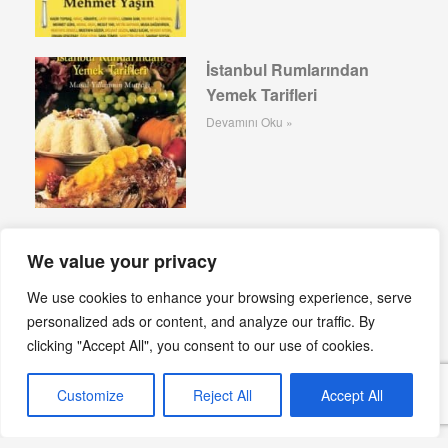
İstanbul Rumlarından
Yemek Tarifleri
Devamını Oku »
Makarnanın Kitabı: Anadolu Lezzetlerini
We value your privacy
Makarnayla Buluşturuyor
Devamını Oku »
We use cookies to enhance your browsing experience, serve
personalized ads or content, and analyze our traffic. By
Geleneksel Türk Mutfağından Seçmeler Kitabı
clicking "Accept All", you consent to our use of cookies.
Tanıtımı
Devamını Oku »
Customize
Reject All
Accept All
İstanbul’un 100 Lezzeti: Bir