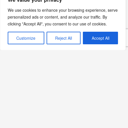
Günümüzdeki Durumu
Devamını Oku »
We use cookies to enhance your browsing experience, serve
personalized ads or content, and analyze our traffic. By
clicking "Accept All", you consent to our use of cookies.
Türk ve Batı Mutfağından
Customize
Reject All
Accept All
Yemek Tarifleri (Dostlardan
Seçmeler)
Devamını Oku »
Makarnanın Kitabı: Anadolu Lezzetlerini
Makarnayla Buluşturuyor
Devamını Oku »
Geleneksel Türk Mutfağından Seçmeler Kitabı
Tanıtımı
Devamını Oku »