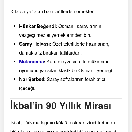
Kitapta yer alan bazı tariflerden örnekler:
Hünkar Beğendi:
Osmanlı saraylarının
vazgeçilmez et yemeklerinden biri.
Saray Helvası:
Özel tekniklerle hazırlanan,
damakta iz bırakan tatlılardan.
Mutancana
:
Kuru meyve ve etin mükemmel
uyumunu yansıtan klasik bir Osmanlı yemeği.
Nar Şerbeti:
Saray sofralarının ferahlatıcı
içeceği.
İkbal’in 90 Yıllık Mirası
İkbal, Türk mutfağının köklü restoran zincirlerinden
biri olarak, lezzet ve gelenekleri bir araya getiren bir