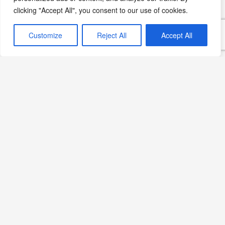
Ocak 10, 2024
clicking "Accept All", you consent to our use of cookies.
Mutfak Kültürü
Kültürel Mutfak
Customize
Reject All
Accept All
Editörün Seçimi
İngiliz ve Balkan Mutfakları:
Mutfak araç-gereçleri
Devamını Oku »