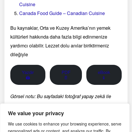
Cuisine
Canada Food Guide – Canadian Cuisine
Bu kaynaklar, Orta ve Kuzey Amerika’nın yemek
kültürleri hakkında daha fazla bilgi edinmenize
yardımcı olabilir. Lezzet dolu anılar biriktirmeniz
dileğiyle
Yazdır
PDF
eBook
🖨
📄
📱
Görsel notu: Bu sayfadaki fotoğraf yapay zekâ ile
oluşturulmuş temsili bir görseldir; belirli bir üreticinin,
We value your privacy
bölgenin veya tarihsel anın belgesel fotoğrafı değildir.
We use cookies to enhance your browsing experience, serve
personalized ads or content, and analyze our traffic. By