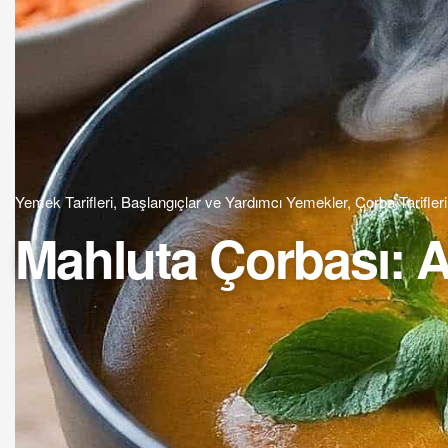
Yemek Tarifleri
,
Başlangıçlar ve Yardımcı Yemekler
,
Çorba Tarifleri
Mahluta Çorbası: A