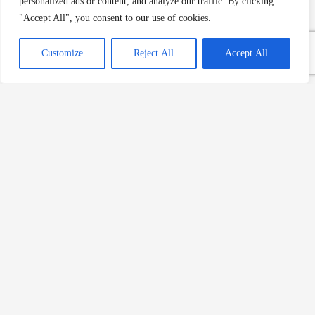
personalized ads or content, and analyze our traffic. By clicking
"Accept All", you consent to our use of cookies.
İspanyol Omleti Tarifi:
Customize
Reject All
Accept All
Kahvaltıdan Akşam Yemeğine
Lezzetli Bir Seçenek
Devamını Oku »
Oeufs Mimosa Tarifi: Klasik
Fransız Yumurta Mezesi
Devamını Oku »
French Toast (Fransız Tostu):
Lezzetli Bir Seçenek