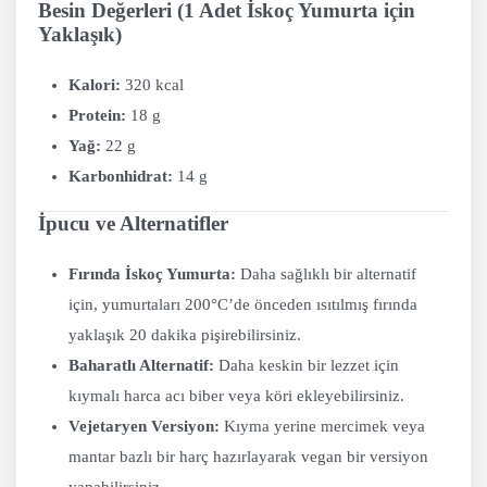
Besin Değerleri (1 Adet İskoç Yumurta için
Yaklaşık)
Kalori:
320 kcal
Protein:
18 g
Yağ:
22 g
Karbonhidrat:
14 g
İpucu ve Alternatifler
Fırında İskoç Yumurta:
Daha sağlıklı bir alternatif
için, yumurtaları 200°C’de önceden ısıtılmış fırında
yaklaşık 20 dakika pişirebilirsiniz.
Baharatlı Alternatif:
Daha keskin bir lezzet için
kıymalı harca acı biber veya köri ekleyebilirsiniz.
Vejetaryen Versiyon:
Kıyma yerine mercimek veya
mantar bazlı bir harç hazırlayarak vegan bir versiyon
yapabilirsiniz.