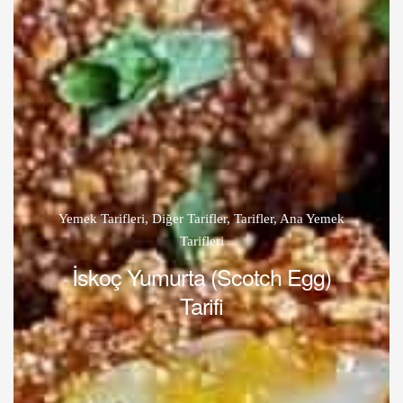
Yemek Tarifleri
,
Diğer Tarifler
,
Tarifler
,
Ana Yemek
Tarifleri
İskoç Yumurta (Scotch Egg)
Tarifi