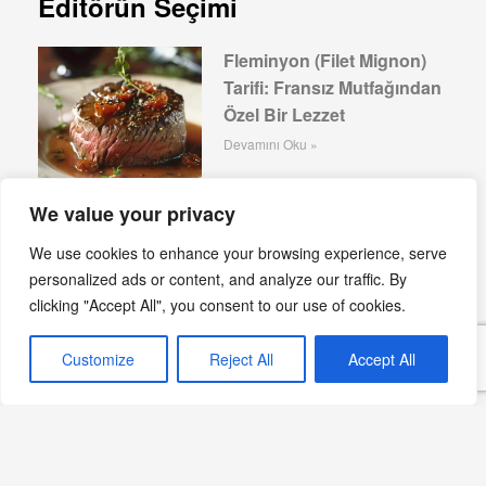
Editörün Seçimi
Fleminyon (Filet Mignon)
Tarifi: Fransız Mutfağından
Özel Bir Lezzet
Devamını Oku »
We value your privacy
Krem Katalan (Crema
We use cookies to enhance your browsing experience, serve
Catalana) Tarifi: Katalan
personalized ads or content, and analyze our traffic. By
Mutfağının Tatlı Lezzeti
clicking "Accept All", you consent to our use of cookies.
Devamını Oku »
Customize
Reject All
Accept All
Steak Tartare Nedir? Tarif
ve Gıda Güvenliği