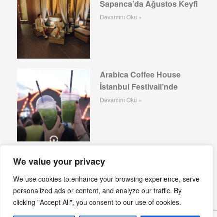
Sapanca’da Ağustos Keyfi
Devamını Oku »
Arabica Coffee House
İstanbul Festivali’nde
Devamını Oku »
Ethem Efendi Kahvaltı’da
We value your privacy
Yaz Sabahları
We use cookies to enhance your browsing experience, serve
Devamını Oku »
personalized ads or content, and analyze our traffic. By
clicking "Accept All", you consent to our use of cookies.