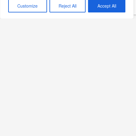
Customize
Reject All
Accept All
Sekizdeyiz Bebek: Yeni
Gastronomi Adresi
Devamını Oku »
Göktuğ Güner, Ankara
HiltonSA Mutfağının
Başında
Devamını Oku »
Sips Bodrum, Ruins
Luxury Resort’ta 2026
Sezonunda