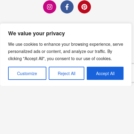
Editörün Seçimi
We value your privacy
We use cookies to enhance your browsing experience, serve
Firik Pilavı: Lezzet ve
personalized ads or content, and analyze our traffic. By
Sağlığın Buluştuğu Bir
clicking "Accept All", you consent to our use of cookies.
Tarif
Devamını Oku »
Customize
Reject All
Accept All
Fleminyon (Filet Mignon)
Tarifi: Fransız Mutfağından
Özel Bir Lezzet
Devamını Oku »